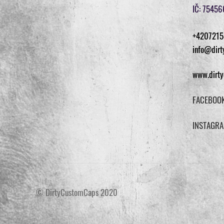
IČ: 7545
+4207215
info@dirt
www.dirty
FACEBOO
INSTAGR
© DirtyCustomCaps 2020