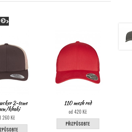
 mesh red
5-panel retro trucker khaki
110 m
420
Kč
260
Kč
IZPŮSOBTE
PŘIZPŮSOBTE