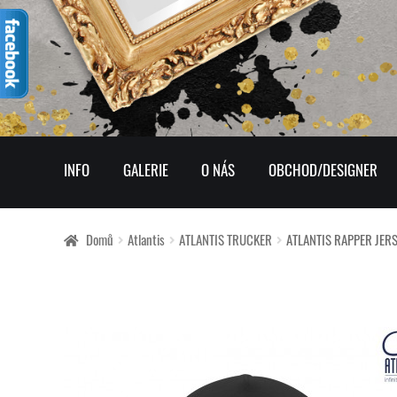
Přeskočit
Přejít
na
k
navigaci
obsahu
webu
INFO
GALERIE
O NÁS
OBCHOD/DESIGNER
Domů
Atlantis
ATLANTIS TRUCKER
ATLANTIS RAPPER JER