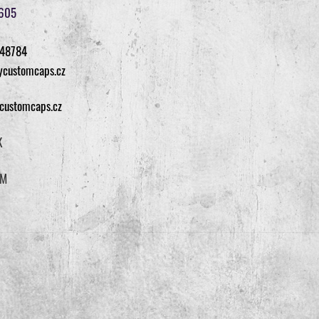
6605
48784
ycustomcaps.cz
customcaps.cz
K
AM