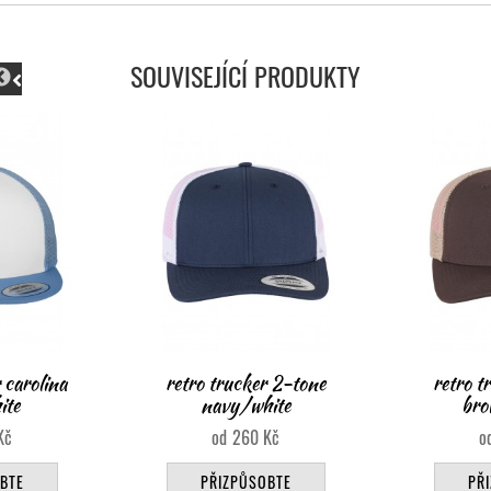
SOUVISEJÍCÍ PRODUKTY
r 2-tone
retro trucker 2-tone
110
ite
brown/khaki
Kč
260
Kč
PŘ
BTE
PŘIZPŮSOBTE