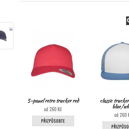
r red
classic trucker carolina
retro trucke
blue/white
navy/wh
260
Kč
260
PŘIZPŮSOBTE
PŘIZPŮSO