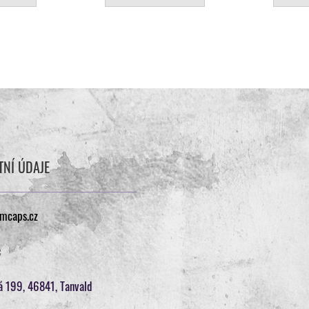
TNÍ ÚDAJE
omcaps.cz
c
á 199, 46841, Tanvald