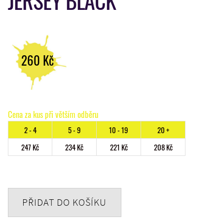
JERSEY BLACK
260
Kč
Cena za kus při větším odběru
2 - 4
5 - 9
10 - 19
20 +
247
Kč
234
Kč
221
Kč
208
Kč
PŘIDAT DO KOŠÍKU