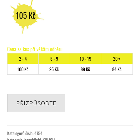
105
Kč
Cena za kus při větším odběru
2 - 4
5 - 9
10 - 19
20 +
100
Kč
95
Kč
89
Kč
84
Kč
PŘIZPŮSOBTE
Katalogové číslo:
4754